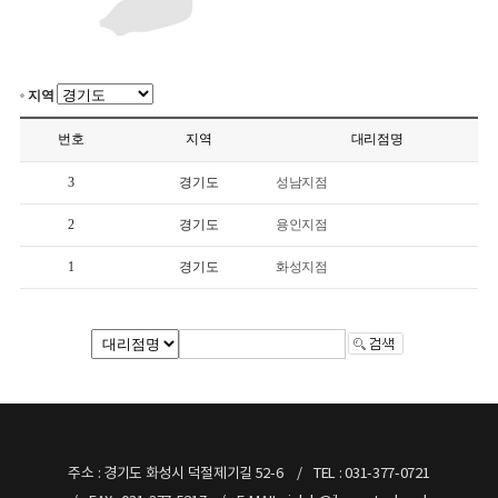
지역
번호
지역
대리점명
3
경기도
성남지점
2
경기도
용인지점
1
경기도
화성지점
주소 : 경기도 화성시 덕절제기길 52-6
TEL : 031-377-0721