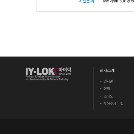
메일문의
iylok@ihsungtec
회사소개
인사말
연혁
조직도
찾아오시는 길