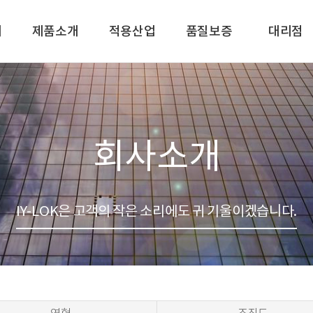
개
제품소개
적용산업
품질보증
대리점
피팅
품질보증
국내대리점
밸브
인증서
해외대리점
튜브
회사소개
길
컴포넌트
IY-LOK은 고객의 작은 소리에도 귀 기울이겠습니다.