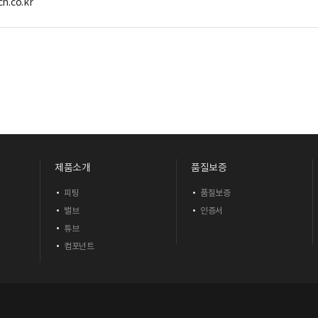
h.co.kr
제품소개
품질보증
피팅
품질보증
밸브
인증서
튜브
컴포넌트