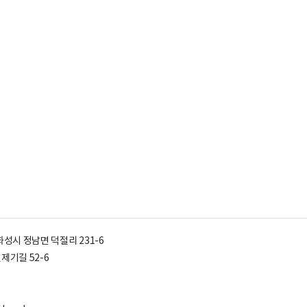
도 화성시 정남면 덕절리 231-6
제기길 52-6