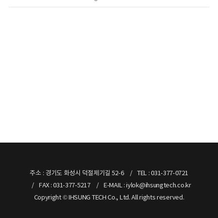
주소 : 경기도 화성시 덕절제기길 52-6
TEL : 031-377-0721
FAX : 031-377-5217
E-MAIL : iylok@ihsungtech.co.kr
Copyright © IHSUNG TECH Co., Ltd. All rights reserved.