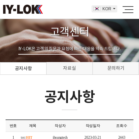
KOR
고객센터
IY-LOK은 고객의 질문과 요청에 빠른 대응을 약속 드립니다.
자료실
문의하기
공지사항
공지사항
번호
제목
작성자
작성일자
조회수
1
test
ihsungtech
2023-03-21
2443
HIT