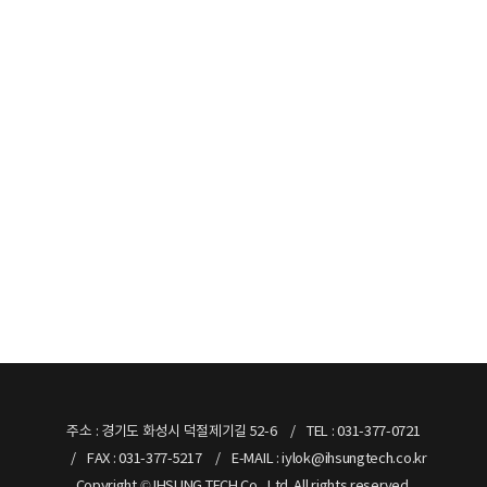
주소 : 경기도 화성시 덕절제기길 52-6
TEL : 031-377-0721
FAX : 031-377-5217
E-MAIL : iylok@ihsungtech.co.kr
Copyright © IHSUNG TECH Co., Ltd. All rights reserved.