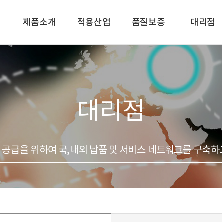
개
제품소개
적용산업
품질보증
대리점
피팅
품질보증
국내대리점
밸브
인증서
해외대리점
튜브
대리점
길
컴포넌트
 공급을 위하여 국,내외 납품 및 서비스 네트워크를 구축하