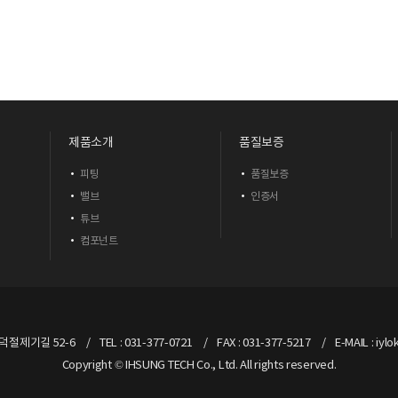
제품소개
품질보증
피팅
품질보증
밸브
인증서
튜브
컴포넌트
 덕절제기길 52-6
TEL : 031-377-0721
FAX : 031-377-5217
E-MAIL : iyl
Copyright © IHSUNG TECH Co., Ltd. All rights reserved.