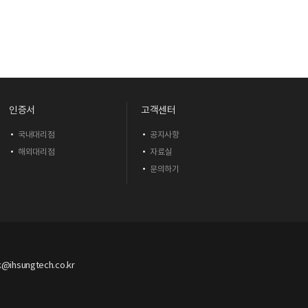
인증서
고객센터
국내대리점
공지사항
해외대리점
자료실
문의하기
ok@ihsungtech.co.kr